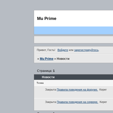
Mu Prime
Привет, Гость!
Войдите
или
зарегистрируйтесь
.
»
Mu Prime
»
Новости
Страница:
1
Новости
Тема
Закрыта
Правила поведения на форуме.
Keper
Закрыта
Правила поведения на сервере.
Keper