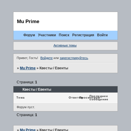
Mu Prime
Форум
Участники
Поиск
Регистрация
Войти
Активные темы
Привет, Гость!
Войдите
или
зарегистрируйтесь
.
»
Mu Prime
»
Квесты / Евенты
Страница:
1
Квесты / Евенты
Последнее
Тема
Ответов
Просмотров
сообщение
Форум пуст.
Страница:
1
»
Mu Prime
»
Квесты / Евенты